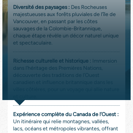
Diversité des paysages :
Des Rocheuses
majestueuses aux forêts pluviales de l’île de
Vancouver, en passant par les côtes
sauvages de la Colombie-Britannique,
chaque étape révèle un décor naturel unique
et spectaculaire.
Richesse culturelle et historique
:
Immersion
dans l’héritage des Premières Nations,
découverte des traditions de l’Ouest
canadien et influence britannique dans les
villes côtières, pour un voyage qui allie nature
et culture.
Expérience complète du Canada de l’Ouest
:
Un itinéraire qui relie montagnes, vallées,
lacs, océans et métropoles vibrantes, offrant